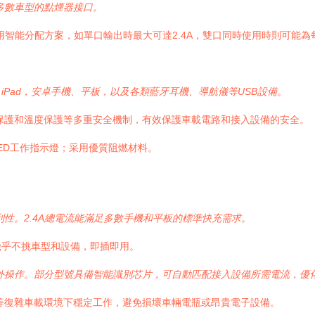
大多數車型的點煙器接口。
采用智能分配方案，如單口輸出時最大可達2.4A，雙口同時使用時則可能為
ne、iPad，安卓手機、平板，以及各類藍牙耳機、導航儀等USB設備。
保護和溫度保護等多重安全機制，有效保護車載電路和接入設備的安全。
ED工作指示燈；采用優質阻燃材料。
性。2.4A總電流能滿足多數手機和平板的標準快充需求。
幾乎不挑車型和設備，即插即用。
外操作。部分型號具備智能識別芯片，可自動匹配接入設備所需電流，優
等復雜車載環境下穩定工作，避免損壞車輛電瓶或昂貴電子設備。