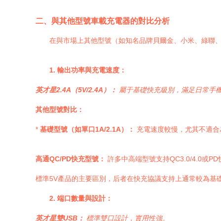
二、與其他型號車載充電器的對比分析
在與市場上其他型號（如知名品牌貝爾金、小米、綠聯
1. 輸出功率與充電速度：
英才星2.4A（5V/2.4A）：
屬于基礎快充級別，滿足日常手
其他型號對比：
*
基礎型號（如單口1A/2.1A）：
充電速度較慢，尤其不適合
高通QC/PD快充型號：
許多中高端型號支持QC3.0/4.0
標準5V產品的主要區別，后者在快充協議支持上通常較為基
2. 端口數量與設計：
英才星雙USB：
標準雙口設計，實用性強。