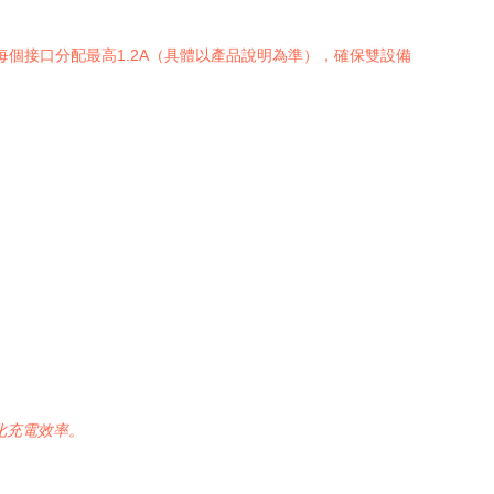
每個接口分配最高1.2A（具體以產品說明為準），確保雙設備
化充電效率。