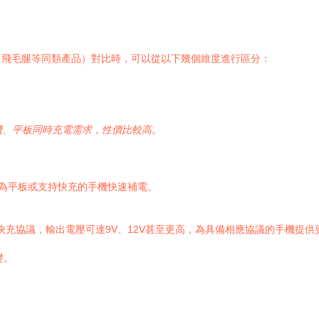
、飛毛腿等同類產品）對比時，可以從以下幾個維度進行區分：
機、平板同時充電需求，性價比較高。
為平板或支持快充的手機快速補電。
或PD快充協議，輸出電壓可達9V、12V甚至更高，為具備相應協議的手機提
礎。