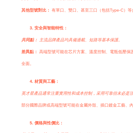
其他型號對比：
有單口、雙口、甚至三口（包括Type-C
3. 安全與智能特性：
共同點：
主流品牌產品均具備過載、短路等基本保護。
差異點：
高端型號可能在芯片方案、溫度控制、電瓶低壓保
全面。
4. 材質與工藝：
英才星產品通常注重實用性和成本控制，采用可靠但未必是
部分國際品牌或高端型號可能在金屬外殼、插口鍍金工藝、
5. 價格與性價比：