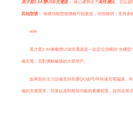
英才星2.4A雙USB充電器：
核心優勢在于
高性價比
。它以親
其他型號：
基礎功能型號價格可能更低，但性能弱；支持多
###
英才星2.4A車載雙USB充電器是一款定位清晰的“水桶型
備充電、且對價格敏感的大眾用戶。
如果您的主力設備支持高通QC或PD等快速充電協議，
備的充電需求、預算以及對附加功能的看重程度，從而在英