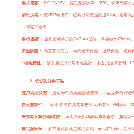
輸入電壓：
DC 12-24V，廣泛兼容轎車、SUV、卡車等絕
輸出規格：
雙USB輸出口，總輸出電流最高達2.4A。通常
同時充電效率。
輸出協議：
通常支持標準的5V/2.4A輸出，兼容蘋果iPho
安全防護：
內置智能芯片，具備過流保護、過壓保護、短路
*
物理特性：
緊湊圓柱形或扁平化設計，不占用過多空間；L
2. 核心功能與特點：
雙口高效快充：
支持同時為兩臺設備充電，大幅提升出行便利
廣泛兼容性：
“萬能”體現在其寬電壓輸入和標準USB輸出，
即插即用與智能識別：
插入汽車點煙器即自動啟動，無需額
穩定與安全：
多重電路保護是核心賣點，確保在顛簸、高溫