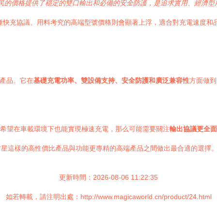
民的價格提供了穩定的雙口輸出和必備的安全防護，是追求實用、經濟型
種快充協議、用料考究的高端型號價格則會顯著上浮，適合對充電速度和
”產品。它在
基礎充電功率、雙設備支持、安全防護和廣泛兼容性
方面做到
并希望在車載環境下也能實現極速充電，那么可能需要關注
輸出協議更全面
才星這樣的高性價比產品與功能更專精的高端產品之間做出最合適的選擇
更新時間：2026-08-06 11:22:35
如若轉載，請注明出處：http://www.magicaworld.cn/product/24.html