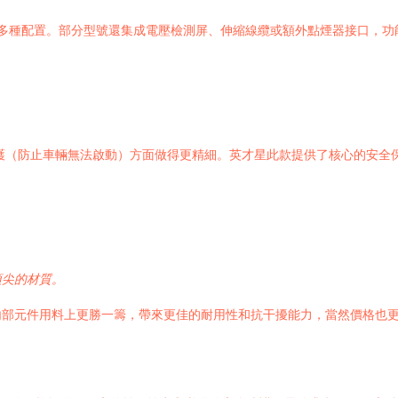
）等多種配置。部分型號還集成電壓檢測屏、伸縮線纜或額外點煙器接口，功
護（防止車輛無法啟動）方面做得更精細。英才星此款提供了核心的安全
頂尖的材質。
內部元件用料上更勝一籌，帶來更佳的耐用性和抗干擾能力，當然價格也