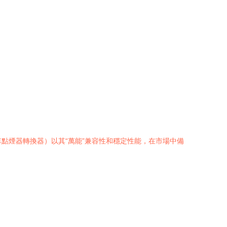
車點煙器轉換器）以其“萬能”兼容性和穩定性能，在市場中備